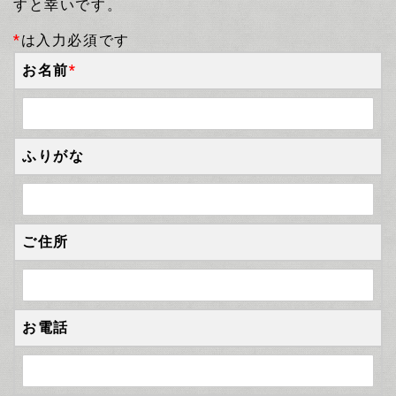
すと幸いです。
*
は入力必須です
お名前
*
ふりがな
ご住所
お電話